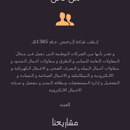
أنـشئت شركة الـرخيص عـام 1385هـ
و تعتـز بأنـها مـن الشركات الـوطـنية الـتى تـعمل فـى مـجال
الـمقاولات الـعامة للـمبانى و الـطرق و مـقاولات أعـمال الـسدود و
مـقاولات أعـمال الـمياه و الـصرف الصحى و الاعـمال الـكهربائية و
الالـكترونـية و الـميكانيكية و الاعـمال الصناعية و الـصيانـة و
الـتشغـيل و إدارة الـمستشفيات ونـظافة الـمدن و تـشغيل و صـيانة
الاعـمال الالـكترونية
المزيد
مشاريعنا